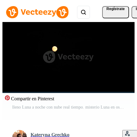
Regístrate
Compartir en Pinterest
lleno Luna a noche con nube real tiempo. misterio Luna en oscuro cielo antecedentes con Copiar espacio para Víspera de Todos los Santos. Moviente desde atención dentro difuminar Bokeh. Víspera de Todos los Santos escalofriante antecedentes Vídeo Gratis
Kateryna Grechko