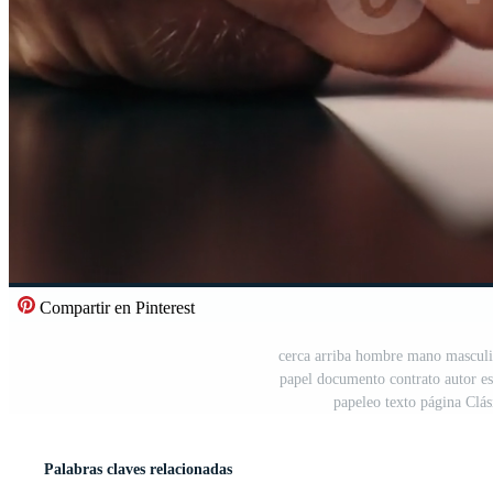
Compartir en Pinterest
cerca arriba hombre mano masculino
papel documento contrato autor escr
papeleo texto página Clá
Palabras claves relacionadas