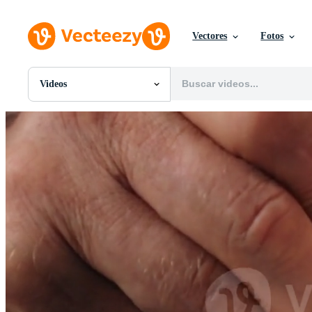
Vectores
Fotos
Videos
Todas Imágenes
Fotos
PNGs
PSDs
SVGs
Plantillas
Vectores
Videos
Gráficos en Movimiento
Imágenes Editoriales
Eventos Editoriales