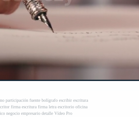
 participación fuente bolígrafo escribir escritura
itor firma escritura firma letra escritorio oficina
sico negocio empresario detalle Vídeo Pro