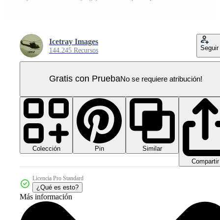
Icetray Images
Seguir
144.245 Recursos
Gratis con Prueba
No se requiere atribución!
Colección
Similar
Pin
Compartir
Licencia Pro Standard
¿Qué es esto?
Más información