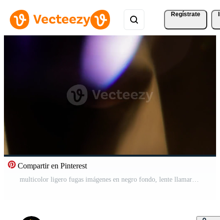
Regístrate
Compartir en Pinterest
multicolor ligero fugas imágenes en negro fondo, lente llamarada fuga Estallar superposiciones transiciones Vídeo Pro