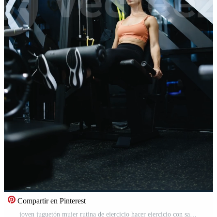
Compartir en Pinterest
joven juguetón mujer rutina de ejercicio hacer ejercicio con saltando paso plataforma a aptitud centrar o gimnasia. aptitud y bienestar concepto. Vídeo Pro