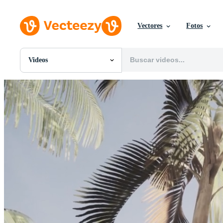
Vectores
Fotos
Videos
Todas Imágenes
Fotos
PNGs
PSDs
SVGs
Plantillas
Vectores
Videos
Gráficos en Movimiento
Imágenes Editoriales
Eventos Editoriales