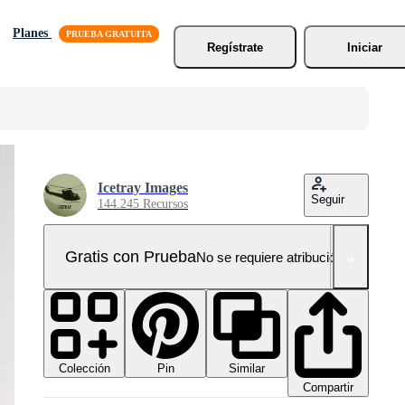
Planes
Regístrate
Iniciar
Icetray Images
Seguir
144.245 Recursos
Gratis con Prueba
No se requiere atribución!
Colección
Similar
Pin
Compartir