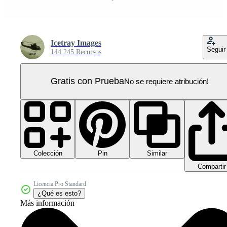
Icetray Images
Seguir
144.245 Recursos
Gratis con Prueba
No se requiere atribución!
Colección
Similar
Pin
Compartir
Licencia Pro Standard
¿Qué es esto?
Más información