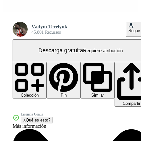
Vadym Terelyuk
Seguir
45.801 Recursos
Descarga gratuita
Requiere atribución
Colección
Similar
Pin
Compartir
Licencia Gratis
¿Qué es esto?
Más información