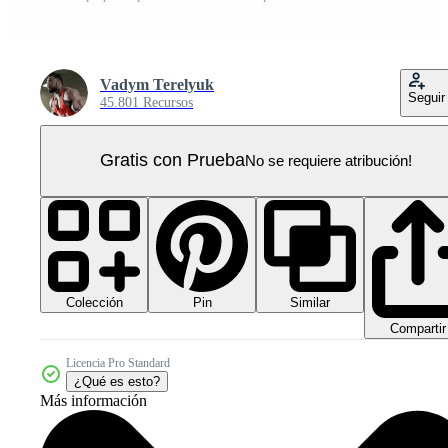
Vadym Terelyuk
Seguir
45.801 Recursos
Gratis con Prueba
No se requiere atribución!
Colección
Similar
Pin
Compartir
Licencia Pro Standard
¿Qué es esto?
Más información