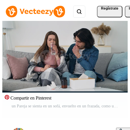
Regístrate
Compartir en Pinterest
un Pareja se sienta en un sofá, envuelto en un frazada, como uno compañero da el otro medicamento. el calentar y acogedor atmósfera Destacar su apoyo relación durante un frío día. Vídeo Pro