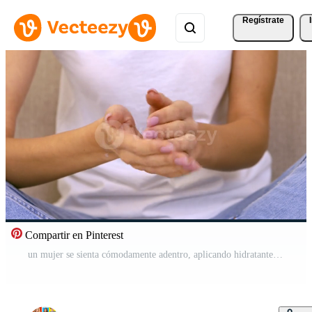
Regístrate
Compartir en Pinterest
un mujer se sienta cómodamente adentro, aplicando hidratante a su mano. ella usa un sencillo blanco parte superior y es enfocado en cuidando para su piel. un relajado atmósfera rodea su. Vídeo Pro