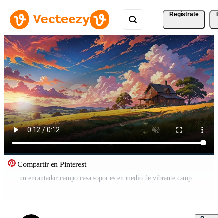
Regístrate
Compartir en Pinterest
un encantador campo casa soportes en medio de vibrante campos debajo un cielo lleno con dramático, vistoso nubes el escena es sereno, con laminación colinas y lozano verdor en el antecedentes Vídeo Gratis