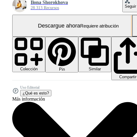
Ilona Shorokhova
Seguir
28.313 Recursos
Descargue ahora
Requiere atribución
Colección
Similar
Pin
Compartir
Uso Editorial
¿Qué es esto?
Más información