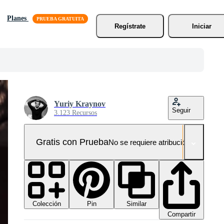
Planes
Regístrate
Iniciar
Yuriy Kraynov
Seguir
3.123 Recursos
Gratis con Prueba
No se requiere atribución!
Colección
Similar
Pin
Compartir