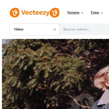
Vectores
Fotos
Videos
Todas Imágenes
Fotos
PNGs
PSDs
SVGs
Plantillas
Vectores
Videos
Gráficos en Movimiento
Imágenes Editoriales
Eventos Editoriales