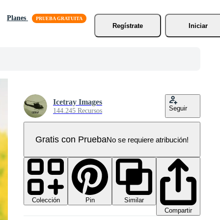
Planes
Regístrate
Iniciar
Icetray Images
Seguir
144.245 Recursos
Gratis con Prueba
No se requiere atribución!
Colección
Similar
Pin
Compartir