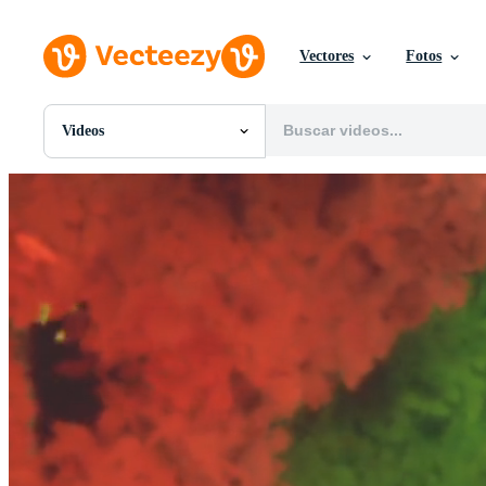
Vectores
Fotos
Videos
Todas Imágenes
Fotos
PNGs
PSDs
SVGs
Plantillas
Vectores
Videos
Gráficos en Movimiento
Imágenes Editoriales
Eventos Editoriales