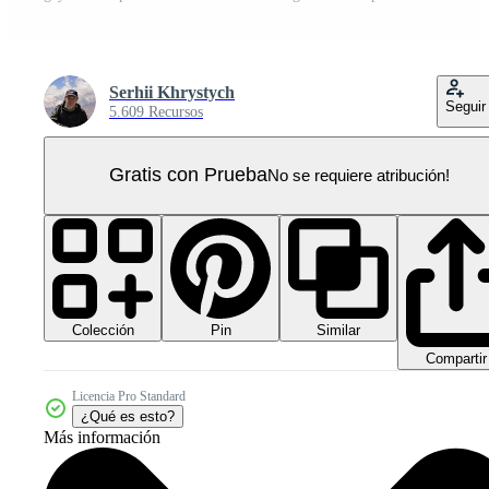
Serhii Khrystych
Seguir
5.609 Recursos
Gratis con Prueba
No se requiere atribución!
Colección
Similar
Pin
Compartir
Licencia Pro Standard
¿Qué es esto?
Más información