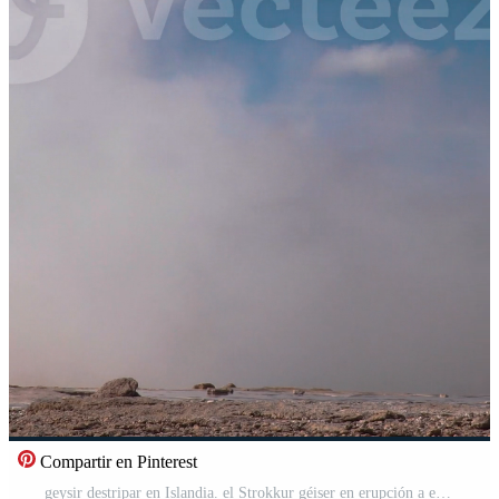
Compartir en Pinterest
geysir destripar en Islandia. el Strokkur géiser en erupción a el haukadalur geotermia área, parte de el dorado circulo ruta, en Islandia. vertical imágenes Vídeo Pro