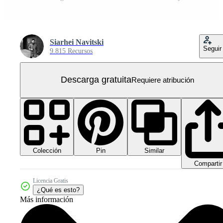
Siarhei Navitski
Seguir
9.815 Recursos
Descarga gratuita
Requiere atribución
Colección
Similar
Pin
Compartir
Licencia Gratis
¿Qué es esto?
Más información