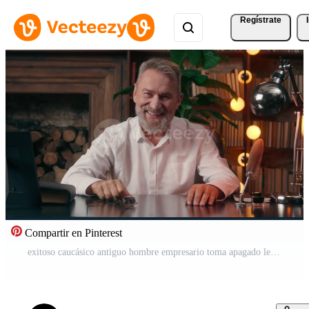
Regístrate
Compartir en Pinterest
exitoso caucásico antiguo hombre empresario toma apagado lentes ondulación mano invitación Bienvenido unirse sonriente negocio mayor masculino mayor vocación gesto llamando jefe Acercarse hora gerente director alquiler oficina Vídeo Pro