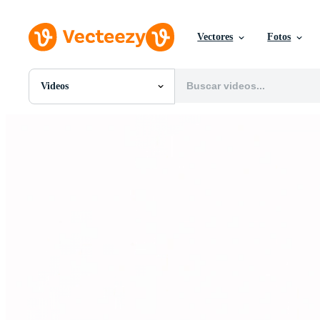
Vectores
Fotos
Videos
Todas Imágenes
Fotos
PNGs
PSDs
SVGs
Plantillas
Vectores
Videos
Gráficos en Movimiento
Imágenes Editoriales
Eventos Editoriales