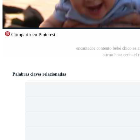
Compartir en Pinterest
encantador contento bebé chico es ar
bueno hora cerca el r
Palabras claves relacionadas