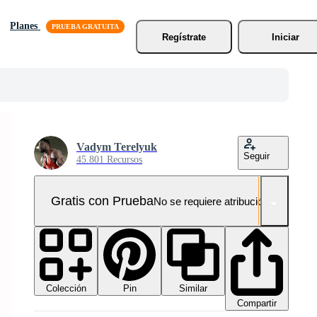
Planes
Regístrate
Iniciar
Vadym Terelyuk
Seguir
45.801 Recursos
Gratis con Prueba
No se requiere atribución!
Colección
Similar
Pin
Compartir