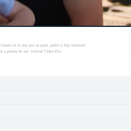
rojado en el aire por su papá. padre y hijo teniendo
ío a puesta de sol. vertical Vídeo Pro