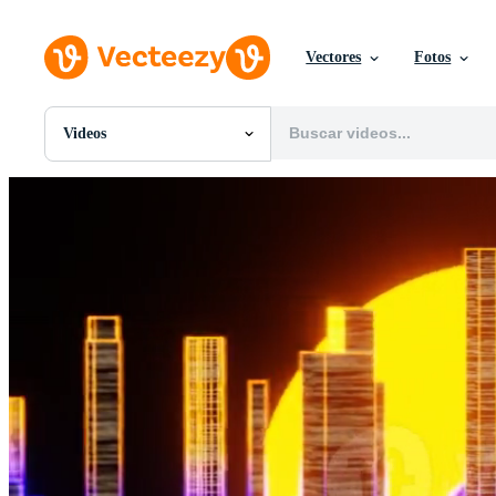
Vectores
Fotos
Videos
Todas Imágenes
Fotos
PNGs
PSDs
SVGs
Plantillas
Vectores
Videos
Gráficos en Movimiento
Imágenes Editoriales
Eventos Editoriales