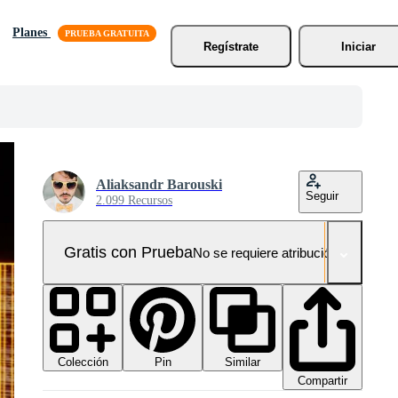
Planes
Regístrate
Iniciar
Aliaksandr Barouski
Seguir
2.099 Recursos
Gratis con Prueba
No se requiere atribución!
Colección
Similar
Pin
Compartir