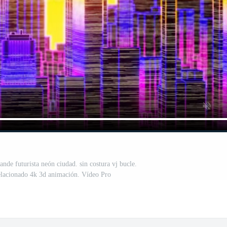
ande futurista neón ciudad. sin costura vj bucle.
elacionado 4k 3d animación. Vídeo Pro