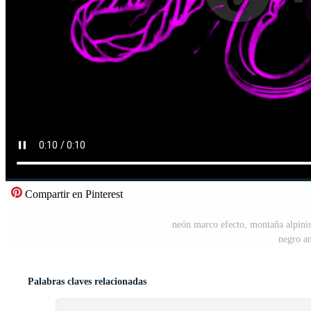
Compartir en Pinterest
neón marco efecto, montaña alpini
negro an
Palabras claves relacionadas