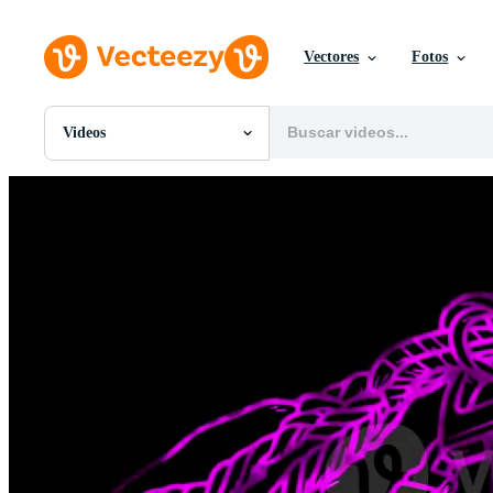
Vectores
Fotos
Videos
Todas Imágenes
Fotos
PNGs
PSDs
SVGs
Plantillas
Vectores
Videos
Gráficos en Movimiento
Imágenes Editoriales
Eventos Editoriales