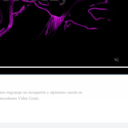
smo engranaje un mosquetón y alpinismo cuerda en
tecedentes Vídeo Gratis