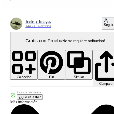
Icetray Images
Seguir
144.245 Recursos
Gratis con Prueba
No se requiere atribución!
Colección
Similar
Pin
Compartir
Licencia Pro Standard
¿Qué es esto?
Más información