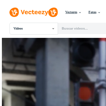
Vectores
Fotos
Videos
Todas Imágenes
Fotos
PNGs
PSDs
SVGs
Plantillas
Vectores
Videos
Gráficos en Movimiento
Imágenes Editoriales
Eventos Editoriales