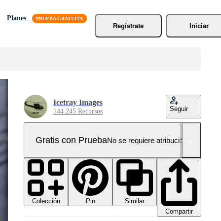
Planes
Regístrate
Iniciar
Icetray Images
Seguir
144.245 Recursos
Gratis con Prueba
No se requiere atribución!
Colección
Similar
Pin
Compartir