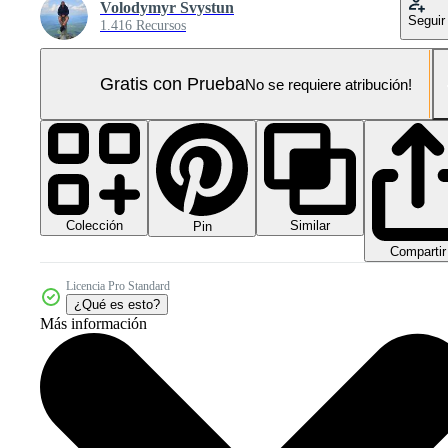
Volodymyr Svystun
Seguir
1.416 Recursos
Gratis con Prueba
No se requiere atribución!
Colección
Similar
Pin
Compartir
Licencia Pro Standard
¿Qué es esto?
Más información