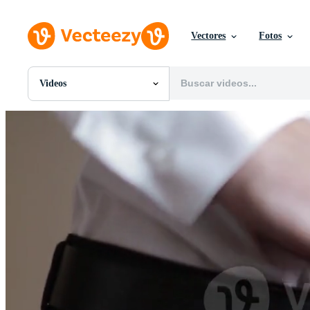
Vectores
Fotos
Videos
Todas Imágenes
Fotos
PNGs
PSDs
SVGs
Plantillas
Vectores
Videos
Gráficos en Movimiento
Imágenes Editoriales
Eventos Editoriales