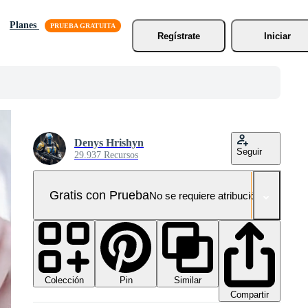
Planes
Regístrate
Iniciar
Denys Hrishyn
Seguir
29.937 Recursos
Gratis con Prueba
No se requiere atribución!
Colección
Similar
Pin
Compartir