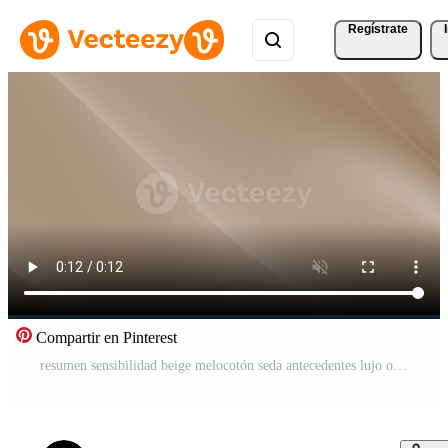
Regístrate
Compartir en Pinterest
resumen sensibilidad beige melocotón seda antecedentes lujo ola paño satín pastel color tela. oro Leche líquido ola chapoteo, ondulado fluido textura. revoloteando material. 3d animación movimiento diseño fondo de pantalla Vídeo Pro