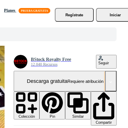
Planes
Regístrate
Iniciar
BStock Royalty Free
Seguir
12.040 Recursos
Descarga gratuita
Requiere atribución
Colección
Similar
Pin
Compartir