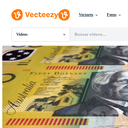
Vectores
Fotos
Videos
Todas Imágenes
Fotos
PNGs
PSDs
SVGs
Plantillas
Vectores
Videos
Gráficos en Movimiento
Imágenes Editoriales
Eventos Editoriales