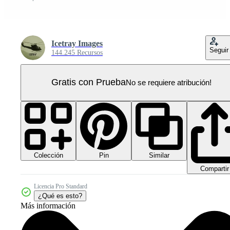
Icetray Images
Seguir
144.245 Recursos
Gratis con Prueba
No se requiere atribución!
Colección
Similar
Pin
Compartir
Licencia Pro Standard
¿Qué es esto?
Más información