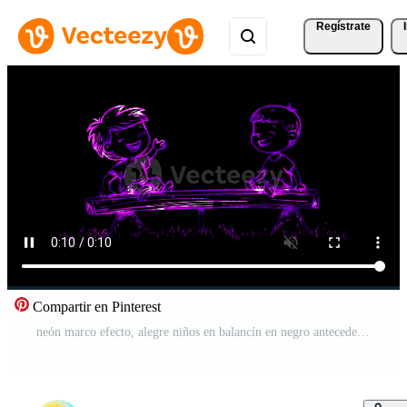
Regístrate
Compartir en Pinterest
neón marco efecto, alegre niños en balancín en negro antecedentes Vídeo Gratis