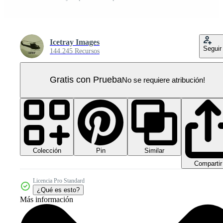
Icetray Images
Seguir
144.245 Recursos
Gratis con Prueba
No se requiere atribución!
Colección
Similar
Pin
Compartir
Licencia Pro Standard
¿Qué es esto?
Más información