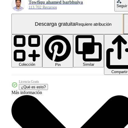
Towfiqu ahamed barbhuiya
Seguir
113.702 Recursos
Descarga gratuita
Requiere atribución
Colección
Similar
Pin
Compartir
Licencia Gratis
¿Qué es esto?
Más información