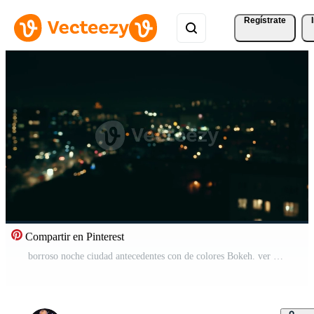
Regístrate
Compartir en Pinterest
borroso noche ciudad antecedentes con de colores Bokeh. ver de el ciudad desde un altura fuera de enfocar. Vídeo Pro