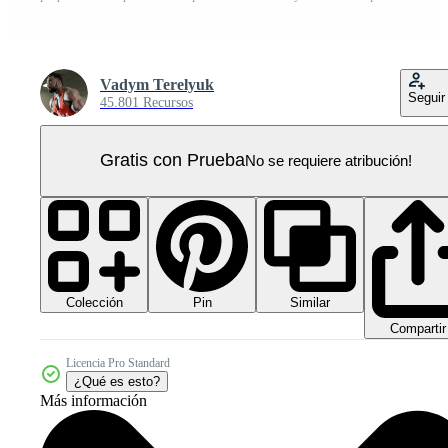
Vadym Terelyuk
Seguir
45.801 Recursos
Gratis con Prueba
No se requiere atribución!
Colección
Similar
Pin
Compartir
Licencia Pro Standard
¿Qué es esto?
Más información