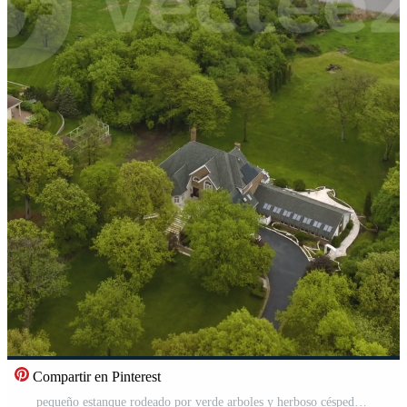
Compartir en Pinterest
pequeño estanque rodeado por verde arboles y herboso céspedes privado casas a el hermosa frente al mar en verano día. parte superior vista. vertical Vídeo Pro