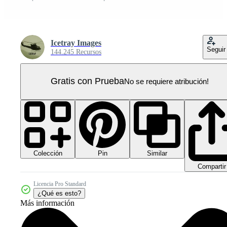
Icetray Images
Seguir
144.245 Recursos
Gratis con Prueba
No se requiere atribución!
Colección
Similar
Pin
Compartir
Licencia Pro Standard
¿Qué es esto?
Más información