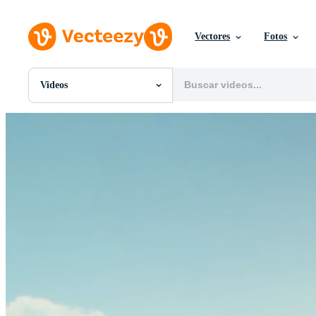
Vectores
Fotos
Videos
Todas Imágenes
Fotos
PNGs
PSDs
SVGs
Plantillas
Vectores
Videos
Gráficos en Movimiento
Imágenes Editoriales
Eventos Editoriales