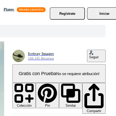
Planes
Regístrate
Iniciar
Icetray Images
Seguir
144.245 Recursos
Gratis con Prueba
No se requiere atribución!
Colección
Similar
Pin
Compartir