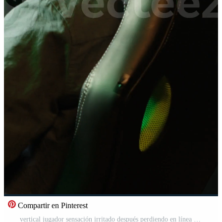
Compartir en Pinterest
vertical jugador sensación irritado después perdiendo en línea multijugador acción videojuego fósforo, siendo burlado por rival jugadores abatido hombre golpear escritorio después viendo juego terminado mensaje en computadora pantalla, cámara un Vídeo Pro