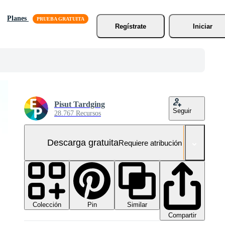
Planes
Regístrate
Iniciar
Pisut Tardging
Seguir
28.767 Recursos
Descarga gratuita
Requiere atribución
Colección
Similar
Pin
Compartir