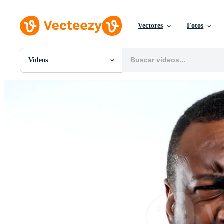
Vectores
Fotos
Videos
Todas Imágenes
Fotos
PNGs
PSDs
SVGs
Plantillas
Vectores
Videos
Gráficos en Movimiento
Imágenes Editoriales
Eventos Editoriales