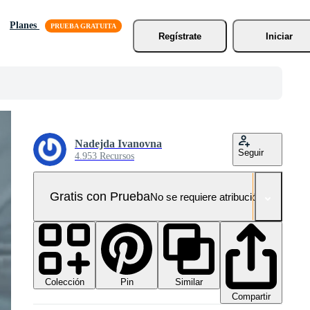
Planes
Regístrate
Iniciar
Nadejda Ivanovna
Seguir
4.953 Recursos
Gratis con Prueba
No se requiere atribución!
Colección
Similar
Pin
Compartir