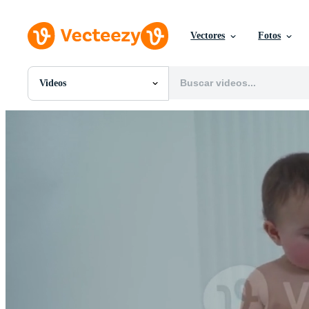
Vectores
Fotos
Videos
Todas Imágenes
Fotos
PNGs
PSDs
SVGs
Plantillas
Vectores
Videos
Gráficos en Movimiento
Imágenes Editoriales
Eventos Editoriales