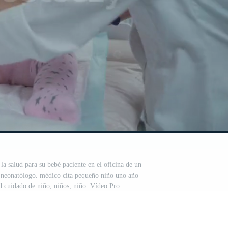
la salud para su bebé paciente en el oficina de un
s. neonatólogo. médico cita pequeño niño uno año
ud cuidado de niño, niños, niño. Vídeo Pro