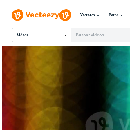
Vectores
Fotos
Videos
Todas Imágenes
Fotos
PNGs
PSDs
SVGs
Plantillas
Vectores
Videos
Gráficos en Movimiento
Imágenes Editoriales
Eventos Editoriales