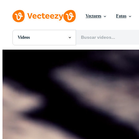
Vectores
Fotos
Videos
Todas Imágenes
Fotos
PNGs
PSDs
SVGs
Plantillas
Vectores
Videos
Gráficos en Movimiento
Imágenes Editoriales
Eventos Editoriales