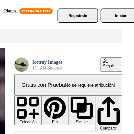
Planes
Regístrate
Iniciar
Icetray Images
Seguir
144.245 Recursos
Gratis con Prueba
No se requiere atribución!
Colección
Similar
Pin
Compartir