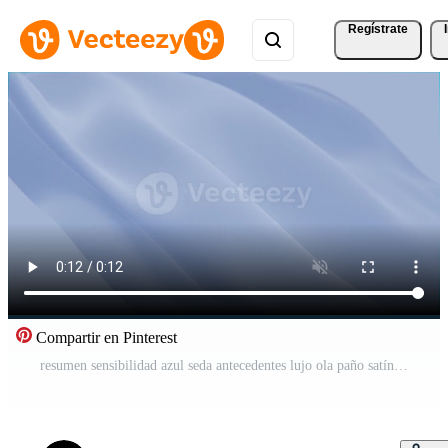
Regístrate
Compartir en Pinterest
resumen sensibilidad azul seda antecedentes lujo ola paño satín pastel color tela. oro Leche líquido ola chapoteo, ondulado fluido textura. revoloteando material. 3d animación movimiento diseño fondo de pantalla Vídeo Pro