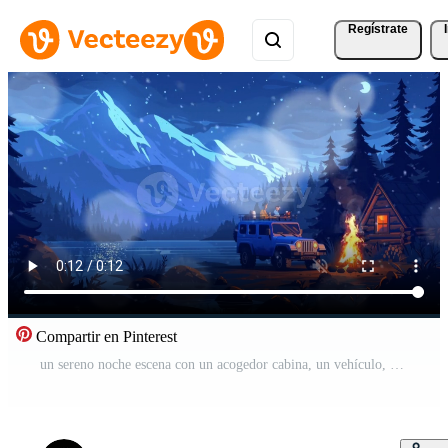
Regístrate
Compartir en Pinterest
un sereno noche escena con un acogedor cabina, un vehículo, y un hoguera por un lago, todas conjunto en contra un fondo de majestuoso montañas debajo un estrellado cielo. Vídeo Gratis