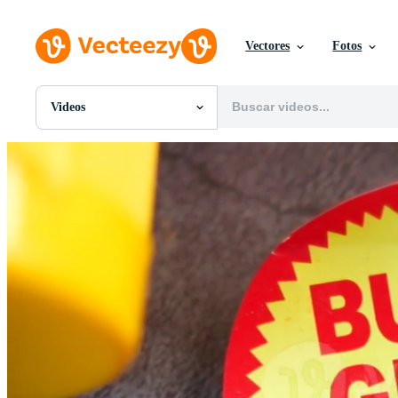
Vectores
Fotos
Videos
Todas Imágenes
Fotos
PNGs
PSDs
SVGs
Plantillas
Vectores
Videos
Gráficos en Movimiento
Imágenes Editoriales
Eventos Editoriales