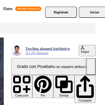
Planes
Regístrate
Iniciar
Towfiqu ahamed barbhuiya
Seguir
113.702 Recursos
Gratis con Prueba
No se requiere atribución!
Colección
Similar
Pin
Compartir