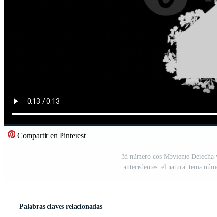
Compartir en Pinterest
3d número dos Moviente Derecha y i
antecedentes. el natural tema nú
Palabras claves relacionadas