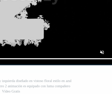
zquierda diseñado en vistoso floral estilo en azul
mero 2 animación es equipado con luma compañero
Vídeo Gratis