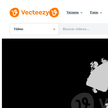
Vectores
Fotos
Videos
Todas Imágenes
Fotos
PNGs
PSDs
SVGs
Plantillas
Vectores
Videos
Gráficos en Movimiento
Imágenes Editoriales
Eventos Editoriales