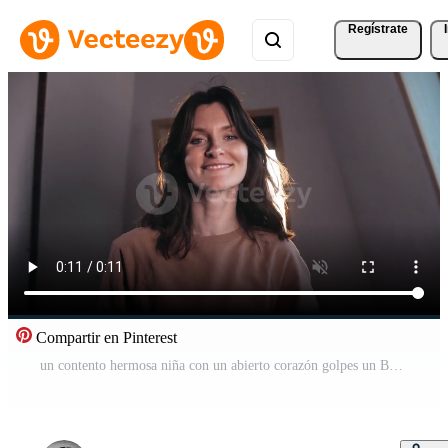
Regístrate
Compartir en Pinterest
un contento hermosa niña con un abierto corazón golpes un Beso y muestra su corazón a el cámara. haciendo forma de escuchar. galanteo. alto calidad 4k imágenes Vídeo Pro