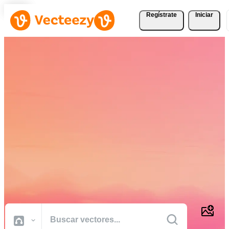
Regístrate
Iniciar
Descargue Vectores,
Fotografías de Stock,
Vídeos de Stock, y Más
Gratis
Recursos creativos de calidad profesional para realizar sus proyectos
más rápido.