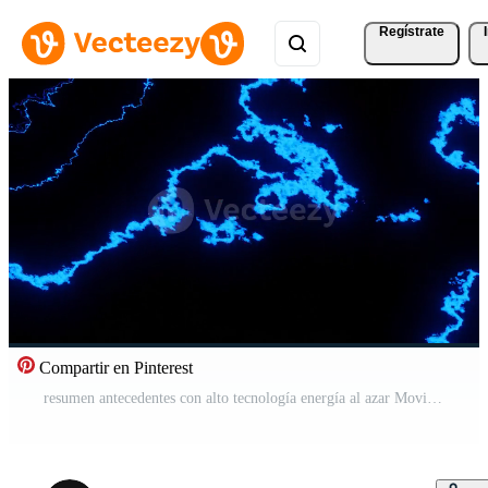
Regístrate
Compartir en Pinterest
resumen antecedentes con alto tecnología energía al azar Moviente blanco forma de onda en un negro antecedentes. diseño. monocromo energía ondas. Vídeo Pro