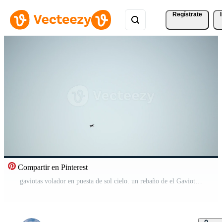
Regístrate
Compartir en Pinterest
gaviotas volador en puesta de sol cielo. un rebaño de el Gaviota aves moscas debajo un oscuro cielo después atardecer, terminado el mar a lo largo el rocoso costa. libertad concepto Vídeo Pro