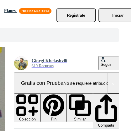
Planes
Regístrate
Iniciar
Giorgi Khelashvili
Seguir
619 Recursos
Gratis con Prueba
No se requiere atribución!
Colección
Similar
Pin
Compartir