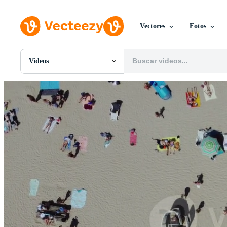
Vectores
Fotos
Videos
Todas Imágenes
Fotos
PNGs
PSDs
SVGs
Plantillas
Vectores
Videos
Gráficos en Movimiento
Imágenes Editoriales
Eventos Editoriales