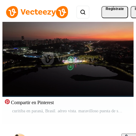
Regístrate
Compartir en Pinterest
curitiba en paraná, Brasil. aéreo vista. maravilloso puesta de sol con puntos de vista de edificios y tangua parque. lago con reflexión. Vídeo Pro